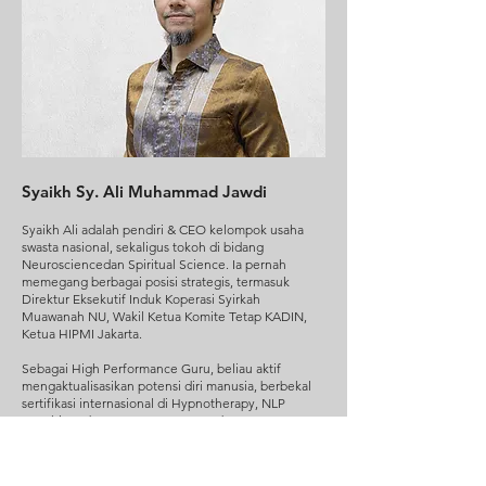
Syaikh Sy. Ali Muhammad Jawdi
Syaikh Ali adalah pendiri & CEO kelompok usaha
swasta nasional, sekaligus tokoh di bidang
Neurosciencedan Spiritual Science. Ia pernah
memegang berbagai posisi strategis, termasuk
Direktur Eksekutif Induk Koperasi Syirkah
Muawanah NU, Wakil Ketua Komite Tetap KADIN,
Ketua HIPMI Jakarta.
Sebagai High Performance Guru, beliau aktif
mengaktualisasikan potensi diri manusia, berbekal
sertifikasi internasional di Hypnotherapy, NLP
Coaching, dan Competency-Based HR
Management. Pemegang sabuk hitam internasional
karate ini juga mendorong teknologi ramah
lingkungan, energi terbarukan, ekonomi sirkular,