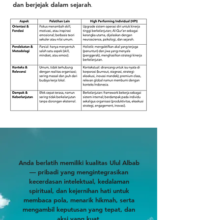
dan berjejak dalam sejarah
.
Anda berlatih memiliki kualitas Ulul Albab
— pribadi yang mengintegrasikan
kecerdasan intelektual, kedalaman
spiritual, dan kejernihan hati untuk
membaca pola, menarik hikmah, serta
mengambil keputusan yang tepat, dan
aksi yang kuat.