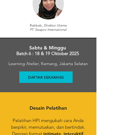
Rabbab,
Direktur Utama
PT. Swapro International
Sabtu & Minggu
Batch 6 : 18 & 19 Oktober 2025
Learning Atelier, Kemang, Jakarta Selatan
DAFTAR SEKARANG
Desain Pelatihan
Pelatihan HPI mengubah cara Anda
berpikir, memutuskan, dan bertindak.
Dengan format
intimate, interaktif,