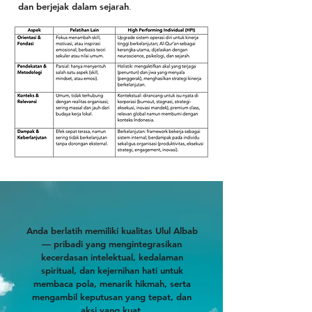
dan berjejak dalam sejarah
.
Anda berlatih memiliki kualitas Ulul Albab
— pribadi yang mengintegrasikan
kecerdasan intelektual, kedalaman
spiritual, dan kejernihan hati untuk
membaca pola, menarik hikmah, serta
mengambil keputusan yang tepat, dan
aksi yang kuat.