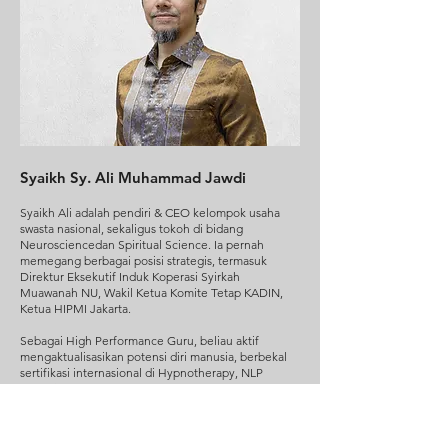
Syaikh Sy. Ali Muhammad Jawdi
Syaikh Ali adalah pendiri & CEO kelompok usaha
swasta nasional, sekaligus tokoh di bidang
Neurosciencedan Spiritual Science. Ia pernah
memegang berbagai posisi strategis, termasuk
Direktur Eksekutif Induk Koperasi Syirkah
Muawanah NU, Wakil Ketua Komite Tetap KADIN,
Ketua HIPMI Jakarta.
Sebagai High Performance Guru, beliau aktif
mengaktualisasikan potensi diri manusia, berbekal
sertifikasi internasional di Hypnotherapy, NLP
Coaching, dan Competency-Based HR
Management. Pemegang sabuk hitam internasional
karate ini juga mendorong teknologi ramah
lingkungan, energi terbarukan, ekonomi sirkular,